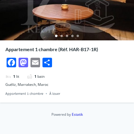
Appartement 1 chambre (Réf. HAR-B17-1R)
Facebook
Mastodon
Email
Partager
1
lit
1
bain
Guéliz, Marrakech, Maroc
Appartement 1 chambre
À louer
Powered by
Estatik