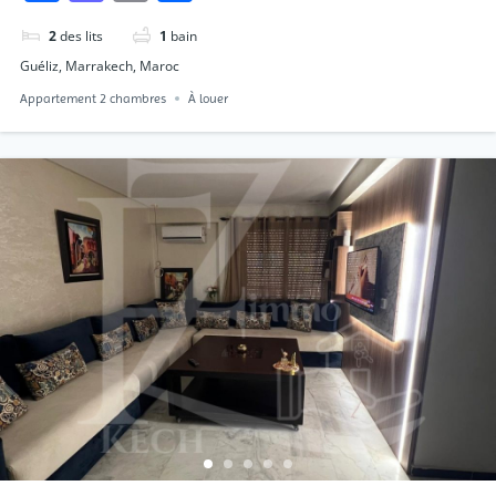
2
des lits
1
bain
Guéliz, Marrakech, Maroc
Appartement 2 chambres
À louer