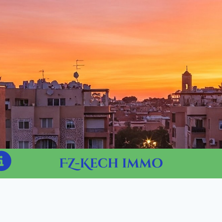
FZ-Kech immo
-
i
ommes-
us
MARRAKECH