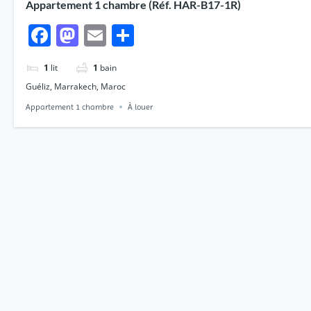
Appartement 1 chambre (Réf. HAR-B17-1R)
Facebook
Mastodon
Email
Partager
1
lit
1
bain
Guéliz, Marrakech, Maroc
Appartement 1 chambre
À louer