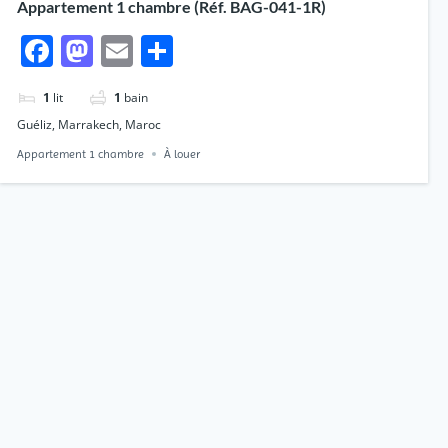
Appartement 1 chambre (Réf. BAG-041-1R)
Facebook
Mastodon
Email
Partager
1
lit
1
bain
Guéliz, Marrakech, Maroc
Appartement 1 chambre
À louer