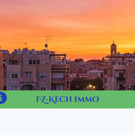
FZ-Kech immo
-
i
ommes-
us
MARRAKECH