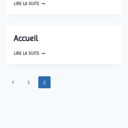
BIENVENUE
LIRE LA SUITE
SUR
FZ-
KECH
IMMO
!
Accueil
ACCUEIL
LIRE LA SUITE
Navigation
Page
1
2
de
précédente
page