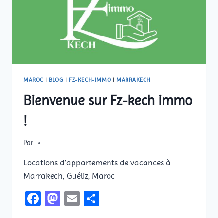
MAROC
|
BLOG
|
FZ-KECH-IMMO
|
MARRAKECH
Bienvenue sur Fz-kech immo
!
Par
Locations d’appartements de vacances à
Marrakech, Guéliz, Maroc
Facebook
Mastodon
Email
Partager