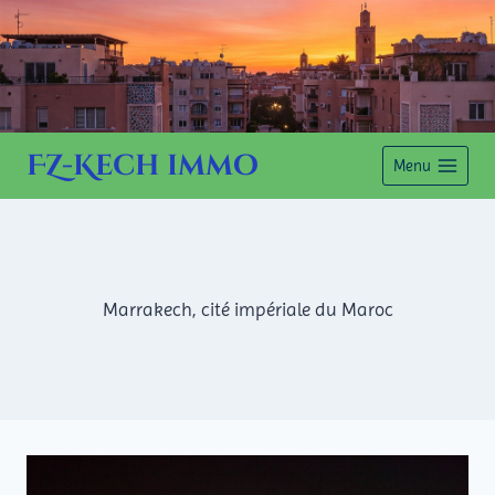
Aller
FZ-Kech immo
Menu
au
FZ-Kech immo
contenu
LOCATIONS D'APPARTEMENTS DE VACANCES À MARRAKECH
Marrakech, cité impériale du Maroc